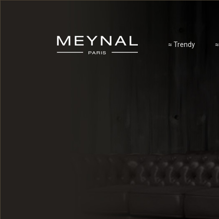
≈ Trendy
≈