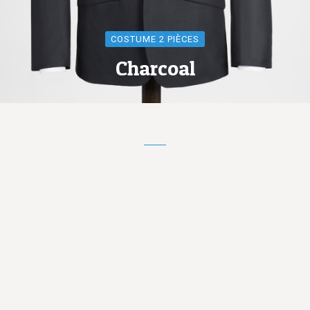
COSTUME 2 PIÈCES
Charcoal